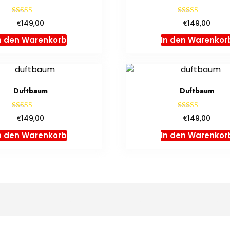
Bewertet mit
Bewertet mit
€
€
149,00
149,00
5.00
5.00
von 5
von 5
n den Warenkorb
In den Warenkor
Duftbaum
Duftbaum
Bewertet mit
Bewertet mit
€
€
149,00
149,00
5.00
5.00
von 5
von 5
n den Warenkorb
In den Warenkor
Duftbaum Bedrucken - A theme by Gradient Themes ©